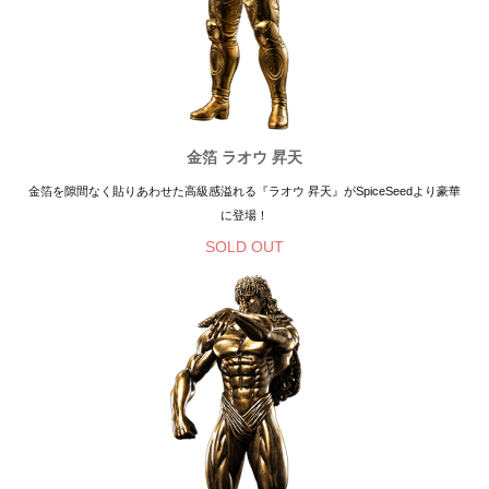
金箔 ラオウ 昇天
金箔を隙間なく貼りあわせた高級感溢れる『ラオウ 昇天』がSpiceSeedより豪華
に登場！
SOLD OUT