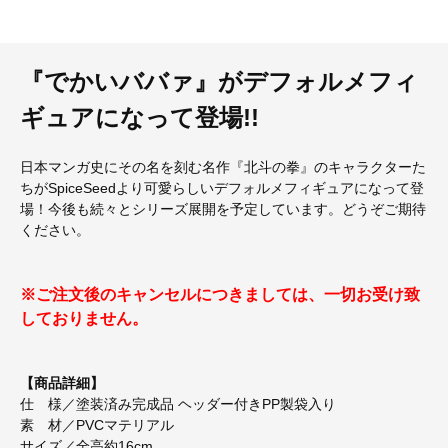
『でかいババァ』がデフォルメフィ
ギュアになって登場!!
日本マンガ史にその名を刻む名作『北斗の拳』のキャラクターた
ちがSpiceSeedより可愛らしいデフォルメフィギュアになって登
場！今後も続々とシリーズ展開を予定しています。どうぞご期待
ください。
※ご注文後のキャンセルにつきましては、一切お受け致
しておりません。
【商品詳細】
仕 様／塗装済み完成品 ヘッダー付きPP製袋入り
素 材／PVCマテリアル
サイズ／全高約16cm