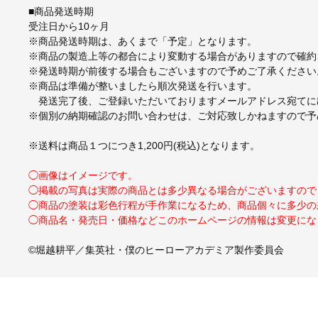
■商品発送時期
受注日から10ヶ月
※商品発送時期は、あくまで「予定」となります。
※商品の製造上等の都合により変動する場合がありますので確約
※発送時期が前後する場合もございますので予めご了承ください
※商品は準備が整いましたら順次発送を行います。
発送完了後、ご登録いただいておりますメールアドレス宛てに
※個別の納期確認のお問い合わせは、ご対応致しかねますので予
※送料は商品１つにつき1,200円(税込)となります。
◯画像はイメージです。
◯掲載の写真は実際の商品とは多少異なる場合がございますので
◯商品の塗装は彩色行程が手作業になるため、商品個々に多少の
◯商品名・発売日・価格などこのホームページの情報は変更にな
©堀越耕平／集英社・僕のヒーローアカデミア製作委員会