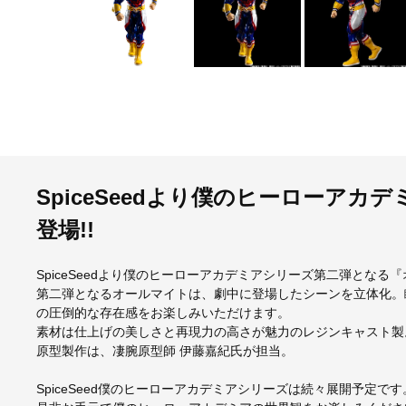
SpiceSeedより僕のヒーローア
登場!!
SpiceSeedより僕のヒーローアカデミアシリーズ第二弾となる
第二弾となるオールマイトは、劇中に登場したシーンを立体化。
の圧倒的な存在感をお楽しみいただけます。
素材は仕上げの美しさと再現力の高さが魅力のレジンキャスト製
原型製作は、凄腕原型師 伊藤嘉紀氏が担当。
SpiceSeed僕のヒーローアカデミアシリーズは続々展開予定です