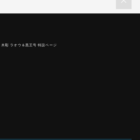
木彫 ラオウ＆黒王号 特設ページ