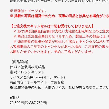
是非お手元で僕のヒーローアカデミアの世界観をお楽しみくださ
※ 画像はイメージです。
※ 掲載の写真は開発中のため、実際の商品とは異なる場合がご
【ご注文後のキャンセルは一切お受けしておりません】
※ 必ず[商品][数量][金額][お支払い方法][発送時期]など
※ 商品は受注生産商品となりますため、製造上等の都合によ
※ 発送時期の延長や変更が発生した場合もキャンセルは承り
お客様事由のご注文のキャンセルがあった場合、ご注文後の未入金キ
お断りさせていただきます。予めご了承くださいませ。
【商品詳細】
仕 様／塗装済み完成品
素 材／レジンキャスト
サイズ／全高約37cm(オールマイト)
商品内容／オールマイト、専用台座
※ 現在開発中のため、実際のサイズ、仕様が異なる場合がござ
■価 格
79,800円(税込87,780円)