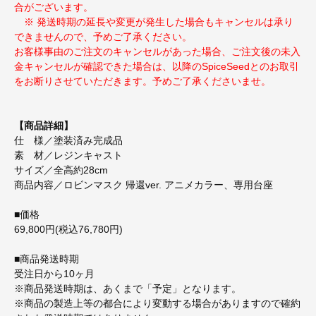
合がございます。
※ 発送時期の延長や変更が発生した場合もキャンセルは承り
できませんので、予めご了承ください。
お客様事由のご注文のキャンセルがあった場合、ご注文後の未入
金キャンセルが確認できた場合は、以降のSpiceSeedとのお取引
をお断りさせていただきます。予めご了承くださいませ。
【商品詳細】
仕 様／塗装済み完成品
素 材／レジンキャスト
サイズ／全高約28cm
商品内容／ロビンマスク 帰還ver. アニメカラー、専用台座
■価格
69,800円(税込76,780円)
■商品発送時期
受注日から10ヶ月
※商品発送時期は、あくまで「予定」となります。
※商品の製造上等の都合により変動する場合がありますので確約