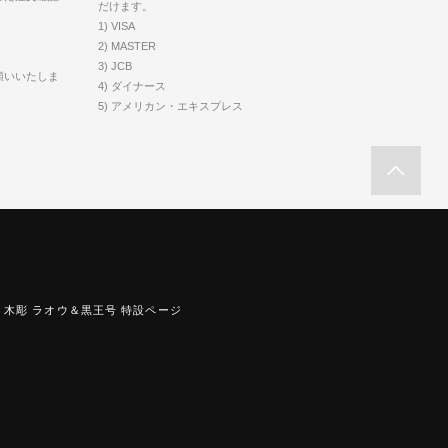
だけます。
1) VISA
2) MASTER
3) JCB
願いいたしま
4) ダイナース
5) アメリカン・エキスプレス
木彫 ラオウ＆黒王号 特設ページ