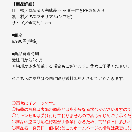
【商品詳細】
仕 様／塗装済み完成品 ヘッダー付きPP製袋入り
素 材／PVCマテリアル(ソフビ)
サイズ／全高約11cm
■価格
6,980円(税抜)
■商品発送時期
受注日から2ヶ月
※納期が多少前後する場合もございます。予めご了承ください。
※こちらの商品は今回に限り送料無料とさせていただきます。
◯画像はイメージです。
◯掲載の写真は実際の商品とは多少異なる場合がございますので
◯キャンセルは受け付けておりませんのであらかじめご了承くだ
◯商品の塗装は彩色行程が手作業になるため、商品個々に多少の
◯商品名・発売日・価格などこのホームページの情報は変更にな