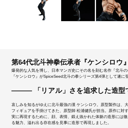
第64代北斗神拳伝承者『ケンシロウ』が
爆発的な人気を博し、日本マンガ史にその名を刻む名作『北斗の
『ケンシロウ』がSpiceSeed北斗の拳シリーズ第4弾として遂に
――― 「リアル」さを追求した造型
哀しみを知るがゆえに北斗最強の漢 ケンシロウ。原型製作は、大人
フィギュアを手掛けてきた、原型師 松浦健氏が担当。原作に対
実に再現するために、顔、表情、鍛え抜かれた体躯の造形には徹
る魅力、溢れ出る存在感を見事に造形で再現しました。