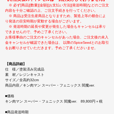
※ 必ず[商品][数量][金額][お支払い方法][発送時期]などのご注文
内容を十分ご確認の上、ご注文手続きを行ってください。
※ 商品は受注生産商品となりますため、製造上等の都合によ
り発送の目安時期が変動する場合がございます。
※ 発送時期の延長や変更が発生した場合もキャンセルは承り
できませんので、予めご了承ください。
お客様事由のご注文のキャンセルがあった場合、ご注文後の未入
金キャンセルが確認できた場合は、 以降のSpiceSeedとのお取引
をお断りさせていただきます。予めご了承くださいませ。
【商品詳細】
仕 様／塗装済み完成品
素 材／レジンキャスト
サイズ／全高約32cm
商品内容／キン肉マン スーパー・フェニックス 閻魔ver.
■価格
キン肉マン スーパー・フェニックス 閻魔ver. 89,800円＋税
■商品発送時期