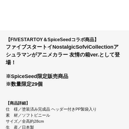
【FIVESTARTOY＆SpiceSeedコラボ商品】
ファイブスタートイNostalgicSofviCollectionア
シュラマンがアニメカラー 友情の箱ver.として登
場！
※SpiceSeed限定販売商品
※数量限定29個
【商品詳細】
仕 様／塗装済み完成品 ヘッダー付きPP製袋入り
素 材／ソフトビニール
サイズ／全高約28cm
生 産／日本製