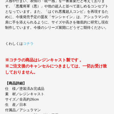
ズ感や佇まい、表情の「統一感」を一番重要だと考えておりま
す。「悪魔将軍（悪）」や他の超人と並べて楽しめるコンセプト
となっています。また、「はぐれ悪魔超人コンビ」を再現するた
めに、今後発売予定の盟友「サンシャイン」は、アシュラマンの
肩に手を添えられるように、サイズや高さを徹底的に研究し現在
制作しています。今後のシリーズ展開にどうぞご期待ください。
くわしくは
コチラ
※コチラの商品はレジンキャスト製です 。
※ご注文後のキャンセルにつきましては、一切お受け致
しておりません。
【商品詳細】
仕 様／塗装済み完成品
素 材／レジンキャスト
サイズ／全高約26cm
生 産／日本
付属品／アシュラマン