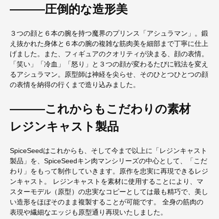
―――圧倒的な造形美
３つの顔と６本の腕を持つ魔界のプリンス「アシュラマン」。鍛
え抜かれた身体と６本の腕の複雑な筋肉美を細部まで丁寧に仕上
げました。また、フィギュアのクオリティが決まる、顔の表情。
「笑い」「冷血」「怒り」と３つの顔が変わるたびに戦法を変え
るアシュラマン。原型師は神経を尖らせ、そのひとつひとつの顔
の表情を納得の行くまで造り込みました。
―――これからもこだわりの素材
レジンキャスト製品
SpiceSeedはこれからも、そして今まで以上に「レジンキャスト
製品」を、SpiceSeedキン肉マンシリーズの中心として、「こだ
わり」をもって制作していきます。原作を忠実に再現できるレジ
ンキャスト。 レジンキャストを素材に使用することにより、マ
スターモデル（原型）の忠実なコピーとしては最も精巧で、美し
い造形をほぼそのまま複製することが可能です。 全身の筋肉の
表現や繊細なエッジも原型通り再現いたしました。