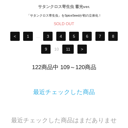
サタンクロス寄生虫 蓄光ver.
「サタンクロス寄生虫」をSpiceSeedが初の立体化！
SOLD OUT
<
1
...
3
4
5
6
7
8
9
10
11
>
122商品中 109～120商品
最近チェックした商品
最近チェックした商品はまだありませ