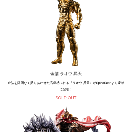
金箔 ラオウ 昇天
金箔を隙間なく貼りあわせた高級感溢れる『ラオウ 昇天』がSpiceSeedより豪華
に登場！
SOLD OUT