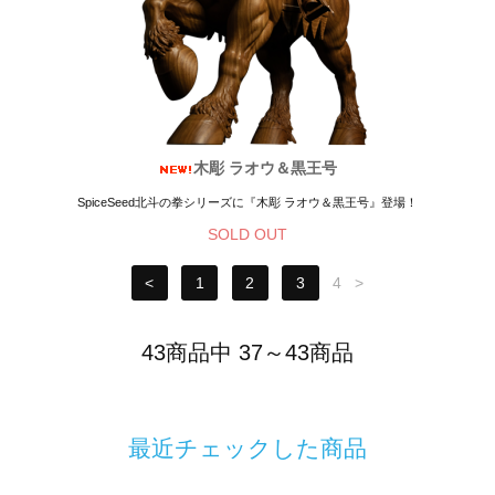
木彫 ラオウ＆黒王号
SpiceSeed北斗の拳シリーズに『木彫 ラオウ＆黒王号』登場！
SOLD OUT
<
1
2
3
4
>
43商品中 37～43商品
最近チェックした商品